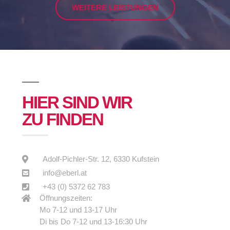
WEITERE LEISTUNGEN
HIER SIND WIR
ZU FINDEN
Adolf-Pichler-Str. 12, 6330 Kufstein
info@eberl.at
+43 (0) 5372 62 783
Öffnungszeiten:
Mo 7-12 und 13-17 Uhr
Di bis Do 7-12 und 13-16:30 Uhr