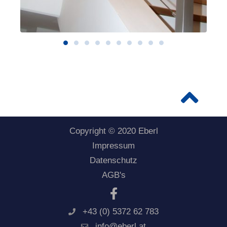
Copyright © 2020 Eberl
Impressum
Datenschutz
AGB's
+43 (0) 5372 62 783
info@eberl.at